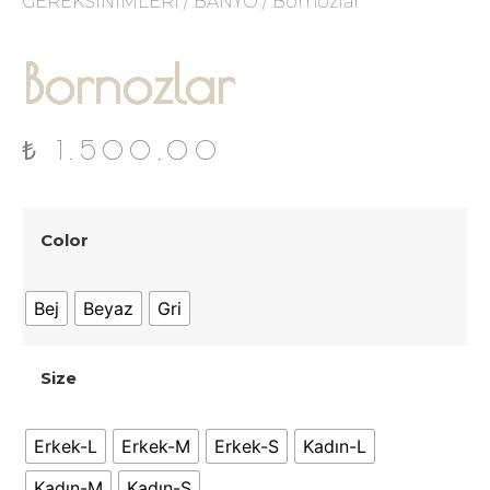
GEREKSİNİMLERİ
/
BANYO
/ Bornozlar
Bornozlar
₺
1.500,00
Color
Bej
Beyaz
Gri
Size
Erkek-L
Erkek-M
Erkek-S
Kadın-L
Kadın-M
Kadın-S