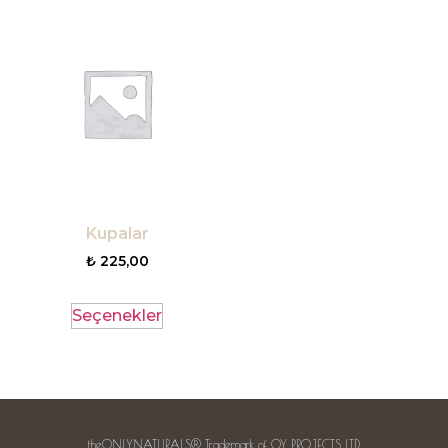
Kupalar
₺
225,00
Seçenekler
theONLYNATURALS® Trademark of OY PROJECTS LTD